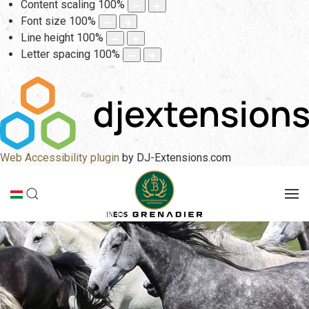
Content scaling
100
%
Font size
100
%
Line height
100
%
Letter spacing
100
%
Web Accessibility plugin
by DJ-Extensions.com