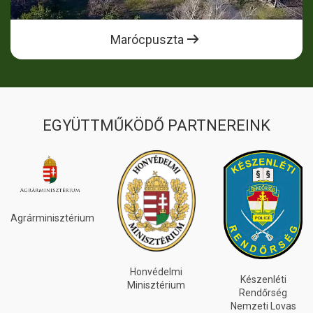
Marócpuszta
EGYÜTTMŰKÖDŐ PARTNEREINK
Agrárminisztérium
Honvédelmi
Készenléti
Minisztérium
Rendőrség
Nemzeti Lovas