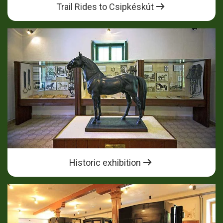
Trail Rides to Csipkéskút
Historic exhibition