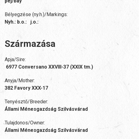
pej/bay
Bélyegzése (ny.h.)/Markings:
Nyh.: b.o.: j.o.:
Származása
Apja/Sire:
6977 Conversano XXVIII-37 (XXIX tm.)
Anyja/Mother:
382 Favory XXX-17
Tenyésztő/Breeder:
Állami Ménesgazdság Szilvásvárad
Tulajdonos/Owner:
Állami Ménesgazdság Szilvásvárad