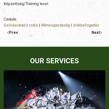
Képzettség/Training level:
Címkék:
Szilvásvárad
|
csikó
|
Ménesgazdaság
|
örökbefogadás
Prev
Next
OUR SERVICES