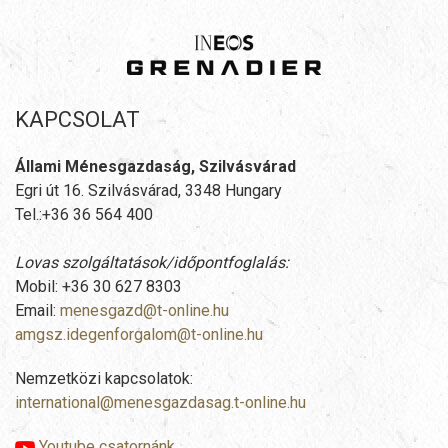
KAPCSOLAT
Állami Ménesgazdaság, Szilvásvárad
Egri út 16. Szilvásvárad, 3348 Hungary
Tel.:+36 36 564 400
Lovas szolgáltatások/időpontfoglalás:
Mobil: +36 30 627 8303
Email:
menesgazd@t-online.hu
amgsz.idegenforgalom@t-online.hu
Nemzetközi kapcsolatok:
international@menesgazdasag.t-online.hu
Youtube csatornánk