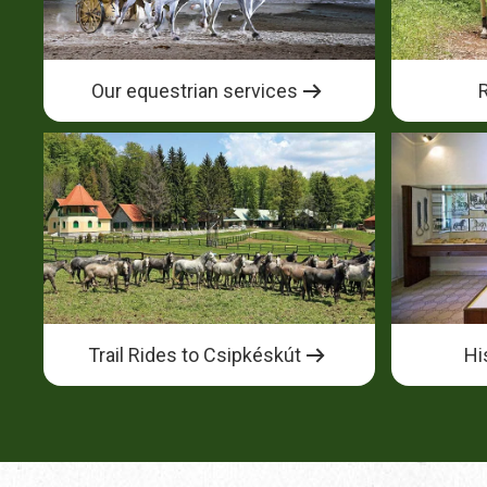
Our equestrian services
Trail Rides to Csipkéskút
Hi