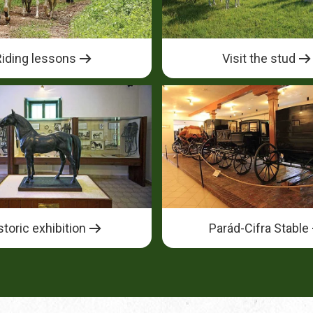
Riding lessons
Visit the stud
storic exhibition
Parád-Cifra Stable