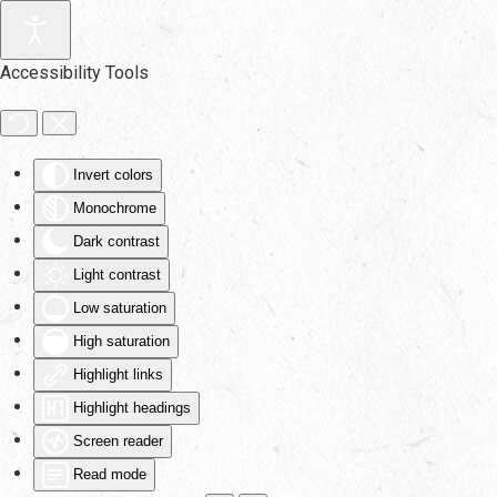
Skip to main content
Accessibility Tools
Invert colors
Monochrome
Dark contrast
Light contrast
Low saturation
High saturation
Highlight links
Highlight headings
Screen reader
Read mode