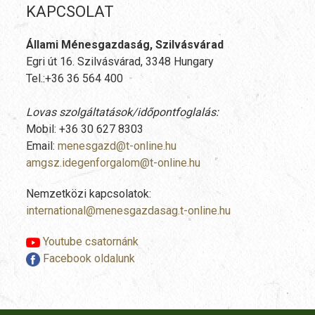
KAPCSOLAT
Állami Ménesgazdaság, Szilvásvárad
Egri út 16. Szilvásvárad, 3348 Hungary
Tel.:+36 36 564 400
Lovas szolgáltatások/időpontfoglalás:
Mobil: +36 30 627 8303
Email:
menesgazd@t-online.hu
amgsz.idegenforgalom@t-online.hu
Nemzetközi kapcsolatok:
international@menesgazdasag.t-online.hu
Youtube csatornánk
Facebook oldalunk