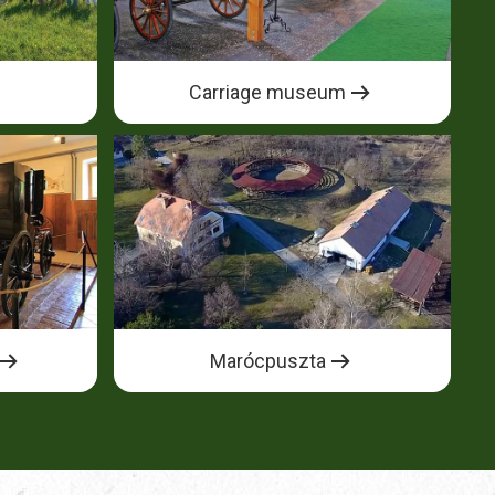
Carriage museum
Marócpuszta