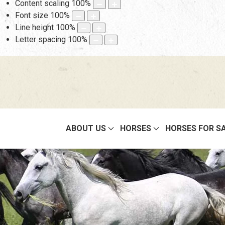
Content scaling
100
%
Font size
100
%
Line height
100
%
Letter spacing
100
%
ABOUT US
HORSES
HORSES FOR S