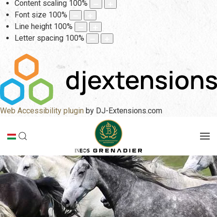
Content scaling
100
%
Font size
100
%
Line height
100
%
Letter spacing
100
%
Web Accessibility plugin
by DJ-Extensions.com