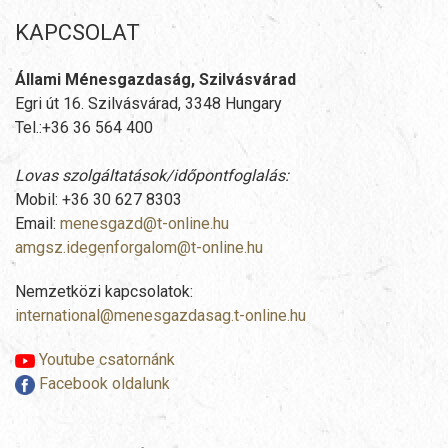
KAPCSOLAT
Állami Ménesgazdaság, Szilvásvárad
Egri út 16. Szilvásvárad, 3348 Hungary
Tel.:+36 36 564 400
Lovas szolgáltatások/időpontfoglalás:
Mobil: +36 30 627 8303
Email:
menesgazd@t-online.hu
amgsz.idegenforgalom@t-online.hu
Nemzetközi kapcsolatok:
international@menesgazdasag.t-online.hu
Youtube csatornánk
Facebook oldalunk