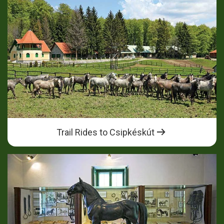
Trail Rides to Csipkéskút