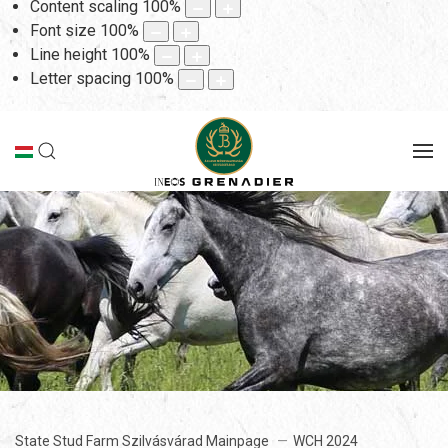
Content scaling
100
%
Font size
100
%
Line height
100
%
Letter spacing
100
%
State Stud Farm Szilvásvárad Mainpage
WCH 2024