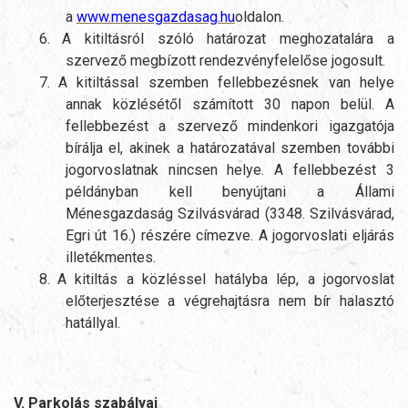
a
www.menesgazdasag.hu
oldalon.
6.
A kitiltásról szóló határozat meghozatalára a
szervező megbízott rendezvényfelelőse jogosult.
7.
A kitiltással szemben fellebbezésnek van helye
annak közlésétől számított 30 napon belül. A
fellebbezést a szervező mindenkori igazgatója
bírálja el, akinek a határozatával szemben további
jogorvoslatnak nincsen helye. A fellebbezést 3
példányban kell benyújtani a Állami
Ménesgazdaság Szilvásvárad (3348. Szilvásvárad,
Egri út 16.) részére címezve. A jogorvoslati eljárás
illetékmentes.
8.
A kitiltás a közléssel hatályba lép, a jogorvoslat
előterjesztése a végrehajtásra nem bír halasztó
hatállyal.
V. Parkolás szabályai