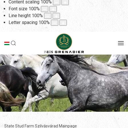
Content scaling
100
%
Font size
100
%
Line height
100
%
Letter spacing
100
%
State Stud Farm Szilvásvárad Mainpage