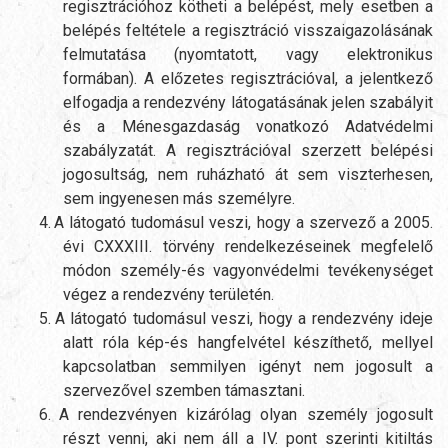
regisztrációhoz kötheti a belépést, mely esetben a
belépés feltétele a regisztráció visszaigazolásának
felmutatása (nyomtatott, vagy elektronikus
formában). A előzetes regisztrációval, a jelentkező
elfogadja a rendezvény látogatásának jelen szabályit
és a Ménesgazdaság vonatkozó Adatvédelmi
szabályzatát. A regisztrációval szerzett belépési
jogosultság, nem ruházható át sem viszterhesen,
sem ingyenesen más személyre.
4.
A látogató tudomásul veszi, hogy a szervező a 2005.
évi CXXXIII. törvény rendelkezéseinek megfelelő
módon személy-és vagyonvédelmi tevékenységet
végez a rendezvény területén.
5.
A látogató tudomásul veszi, hogy a rendezvény ideje
alatt róla kép-és hangfelvétel készíthető, mellyel
kapcsolatban semmilyen igényt nem jogosult a
szervezővel szemben támasztani.
6.
A rendezvényen kizárólag olyan személy jogosult
részt venni, aki nem áll a IV. pont szerinti kitiltás