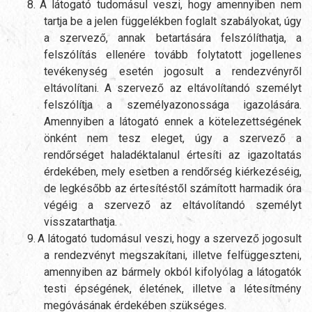
8.
A látogató tudomásul veszi, hogy amennyiben nem
tartja be a jelen függelékben foglalt szabályokat, úgy
a szervező, annak betartására felszólíthatja, a
felszólítás ellenére tovább folytatott jogellenes
tevékenység esetén jogosult a rendezvényről
eltávolítani. A szervező az eltávolítandó személyt
felszólítja a személyazonossága igazolására.
Amennyiben a látogató ennek a kötelezettségének
önként nem tesz eleget, úgy a szervező a
rendőrséget haladéktalanul értesíti az igazoltatás
érdekében, mely esetben a rendőrség kiérkezéséig,
de legkésőbb az értesítéstől számított harmadik óra
végéig a szervező az eltávolítandó személyt
visszatarthatja.
9.
A látogató tudomásul veszi, hogy a szervező jogosult
a rendezvényt megszakítani, illetve felfüggeszteni,
amennyiben az bármely okból kifolyólag a látogatók
testi épségének, életének, illetve a létesítmény
megóvásának érdekében szükséges.