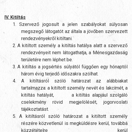
IV. Kitiltás
1.
Szervező jogosult a jelen szabályokat súlyosan
megszegő látogatót az általa a jövőben szervezett
rendezvényekről kitiltani.
2.
A kitiltott személy a kitiltás hatálya alatt a szervező
rendezvényeit nem látogathatja, a Ménesgazdaság
területére nem léphet be.
3.
A kitiltás a jogsértés súlyától függően egy hónaptól
három évig terjedő időszakra szólhat.
4.
A kitiltásról szóló határozat az alábbiakat
tartalmazza: a kitiltott személy nevét és lakcímét, a
kitiltás hatályát, a kitiltás alapjául szolgáló
cselekmény rövid megjelölését, jogorvoslati
tájékoztatást.
5.
A kitiltásról szóló határozat a kitiltott személy
részére közvetlenül is megküldésre kerül, továbbá
közzétételre kerül