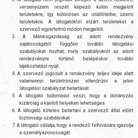
versenyüzem részét képező külön megjelölt
területekre, így különösen az istállótérbe, üzemi
területekre. A látogatóktól elzárt területeket a
szervező egyértelmű módon megjelöli.
3.
A Ménesgazdaság az adott rendezvény
sajátosságától függően további látogatási
szabályokat hozhat, mely szabályokról az adott
rendezvényre történő belépéskor további
tájékoztatást nyújt.
4.
A szervező jogosult a rendezvény teljes ideje alatt
valamennyi területrészen ellenőrizni a jelen
látogatási szabályzat betartását.
5.
A látogató tudomásul veszi, hogy a dohányzás
kizárólag a kijelölt helyeken lehetséges.
6.
A látogató köteles betartani a szervező által előírt
biztonsági szabályokat.
7.
A látogató vállalja, hogy a rendező felhívására igazolja
a személyazonosságát.