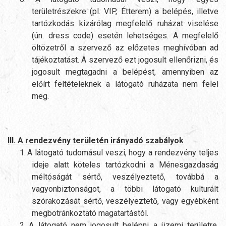
területrészekre (pl. VIP, Étterem) a belépés, illetve
tartózkodás kizárólag megfelelő ruházat viselése
(ún. dress code) esetén lehetséges. A megfelelő
öltözetről a szervező az előzetes meghívóban ad
tájékoztatást. A szervező ezt jogosult ellenőrizni, és
jogosult megtagadni a belépést, amennyiben az
előírt feltételeknek a látogató ruházata nem felel
meg.
III. A rendezvény területén irányadó szabályok
1.
A látogató tudomásul veszi, hogy a rendezvény teljes
ideje alatt köteles tartózkodni a Ménesgazdaság
méltóságát sértő, veszélyeztető, továbbá a
vagyonbiztonságot, a többi látogató kulturált
szórakozását sértő, veszélyeztető, vagy egyébként
megbotránkoztató magatartástól.
2.
A látogató nem jogosult belépni a üzemi területre,