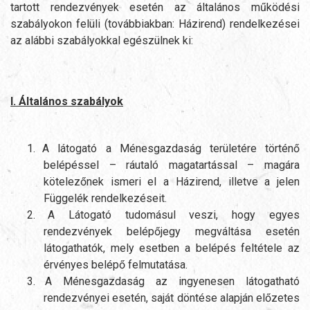
tartott rendezvények esetén az általános működési
szabályokon felüli (továbbiakban: Házirend) rendelkezései
az alábbi szabályokkal egészülnek ki:
I. Általános szabályok
1.
A látogató a Ménesgazdaság területére történő
belépéssel – ráutaló magatartással – magára
kötelezőnek ismeri el a Házirend, illetve a jelen
Függelék rendelkezéseit.
2.
A Látogató tudomásul veszi, hogy egyes
rendezvények belépőjegy megváltása esetén
látogathatók, mely esetben a belépés feltétele az
érvényes belépő felmutatása.
3.
A Ménesgazdaság az ingyenesen látogatható
rendezvényei esetén, saját döntése alapján előzetes