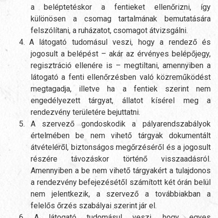
a beléptetéskor a fentieket ellenőrizni, így
különösen a csomag tartalmának bemutatására
felszólítani, a ruházatot, csomagot átvizsgálni.
4.
A látogató tudomásul veszi, hogy a rendező és
jogosult a belépést – akár az érvényes belépőjegy,
regisztráció ellenére is – megtiltani, amennyiben a
látogató a fenti ellenőrzésben való közreműködést
megtagadja, illetve ha a fentiek szerint nem
engedélyezett tárgyat, állatot kísérel meg a
rendezvény területére bejuttatni.
5.
A szervező gondoskodik a pályarendszabályok
értelmében be nem vihető tárgyak dokumentált
átvételéről, biztonságos megőrzéséről és a jogosult
részére távozáskor történő visszaadásról.
Amennyiben a be nem vihető tárgyakért a tulajdonos
a rendezvény befejezésétől számított két órán belül
nem jelentkezik, a szervező a továbbiakban a
felelős őrzés szabályai szerint jár el.
6.
A látogató tudomásul veszi, hogy egyes