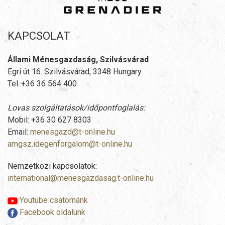
KAPCSOLAT
Állami Ménesgazdaság, Szilvásvárad
Egri út 16. Szilvásvárad, 3348 Hungary
Tel.:+36 36 564 400
Lovas szolgáltatások/időpontfoglalás:
Mobil: +36 30 627 8303
Email:
menesgazd@t-online.hu
amgsz.idegenforgalom@t-online.hu
Nemzetközi kapcsolatok:
international@menesgazdasag.t-online.hu
Youtube csatornánk
Facebook oldalunk