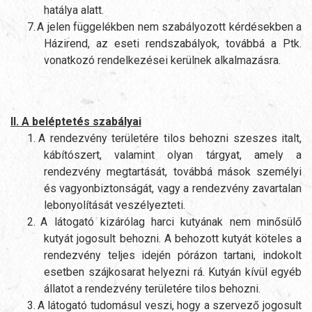
hatálya alatt.
7.
A jelen függelékben nem szabályozott kérdésekben a
Házirend, az eseti rendszabályok, továbbá a Ptk.
vonatkozó rendelkezései kerülnek alkalmazásra.
II. A beléptetés szabályai
1.
A rendezvény területére tilos behozni szeszes italt,
kábítószert, valamint olyan tárgyat, amely a
rendezvény megtartását, továbbá mások személyi
és vagyonbiztonságát, vagy a rendezvény zavartalan
lebonyolítását veszélyezteti.
2.
A látogató kizárólag harci kutyának nem minősülő
kutyát jogosult behozni. A behozott kutyát köteles a
rendezvény teljes idején pórázon tartani, indokolt
esetben szájkosarat helyezni rá. Kutyán kívül egyéb
állatot a rendezvény területére tilos behozni.
3.
A látogató tudomásul veszi, hogy a szervező jogosult