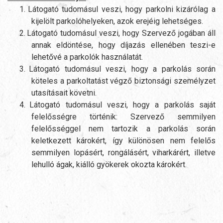
1.
Látogató tudomásul veszi, hogy parkolni kizárólag a
kijelölt parkolóhelyeken, azok erejéig lehetséges.
2.
Látogató tudomásul veszi, hogy Szervező jogában áll
annak eldöntése, hogy díjazás ellenében teszi-e
lehetővé a parkolók használatát.
3.
Látogató tudomásul veszi, hogy a parkolás során
köteles a parkoltatást végző biztonsági személyzet
utasításait követni.
4.
Látogató tudomásul veszi, hogy a parkolás saját
felelősségre történik: Szervező semmilyen
felelősséggel nem tartozik a parkolás során
keletkezett károkért, így különösen nem felelős
semmilyen lopásért, rongálásért, viharkárért, illetve
lehulló ágak, kiálló gyökerek okozta károkért.