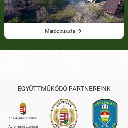
Marócpuszta
EGYÜTTMŰKÖDŐ PARTNEREINK
INEOS
GRENADIER