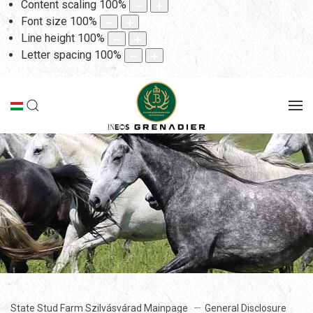
Content scaling
100
%
Font size
100
%
Line height
100
%
Letter spacing
100
%
State Stud Farm Szilvásvárad Mainpage
General Disclosure