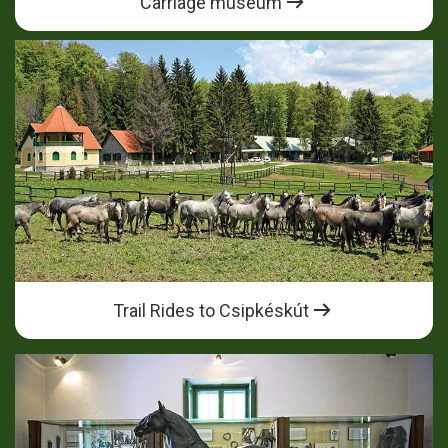
Carriage museum
Trail Rides to Csipkéskút