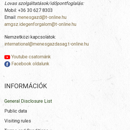
Lovas szolgáltatások/időpontfoglalás:
Mobil: +36 30 627 8303
Email:
menesgazd@t-online.hu
amgsz.idegenforgalom@t-online.hu
Nemzetközi kapcsolatok:
international@menesgazdasag.t-online.hu
Youtube csatornánk
Facebook oldalunk
INFORMÁCIÓK
General Disclosure List
Public data
Visiting rules