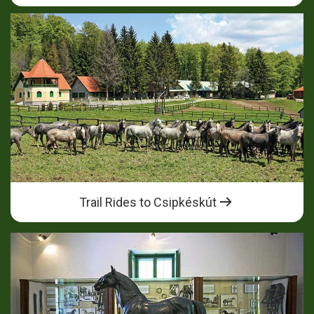
Trail Rides to Csipkéskút