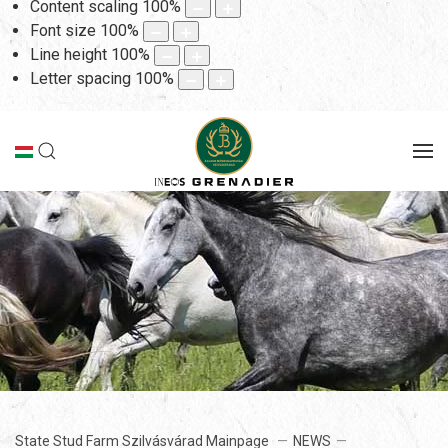
Content scaling
100
%
Font size
100
%
Line height
100
%
Letter spacing
100
%
State Stud Farm Szilvásvárad Mainpage
NEWS