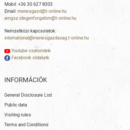
Mobil: +36 30 627 8303
Email:
menesgazd@t-online.hu
amgsz.idegenforgalom@t-online.hu
Nemzetközi kapcsolatok:
international@menesgazdasag.t-online.hu
Youtube csatornánk
Facebook oldalunk
INFORMÁCIÓK
General Disclosure List
Public data
Visiting rules
Terms and Conditions