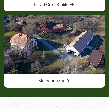
Parád-Cifra Stable
Marócpuszta