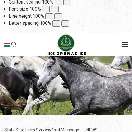
Content scaling
100
%
Font size
100
%
Line height
100
%
Letter spacing
100
%
State Stud Farm Szilvásvárad Mainpage
NEWS