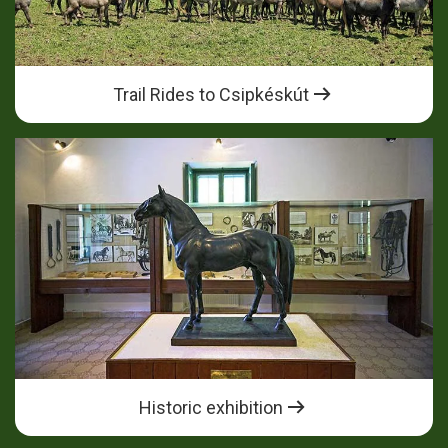
Trail Rides to Csipkéskút
Historic exhibition