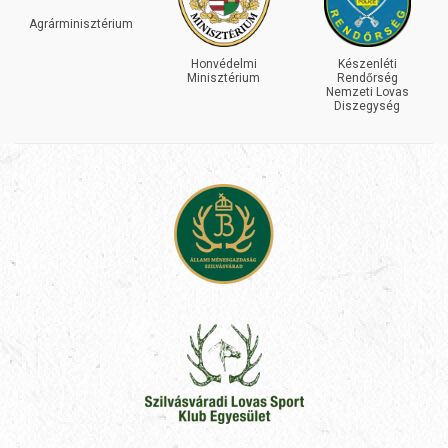
Agrárminisztérium
Honvédelmi
Készenléti
Minisztérium
Rendőrség
Nemzeti Lovas
Diszegység