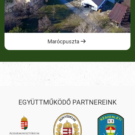
Marócpuszta
EGYÜTTMŰKÖDŐ PARTNEREINK