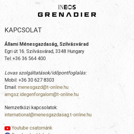
KAPCSOLAT
Állami Ménesgazdaság, Szilvásvárad
Egri út 16. Szilvásvárad, 3348 Hungary
Tel.:+36 36 564 400
Lovas szolgáltatások/időpontfoglalás:
Mobil: +36 30 627 8303
Email:
menesgazd@t-online.hu
amgsz.idegenforgalom@t-online.hu
Nemzetközi kapcsolatok:
international@menesgazdasag.t-online.hu
Youtube csatornánk