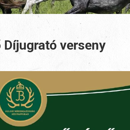
 Díjugrató verseny