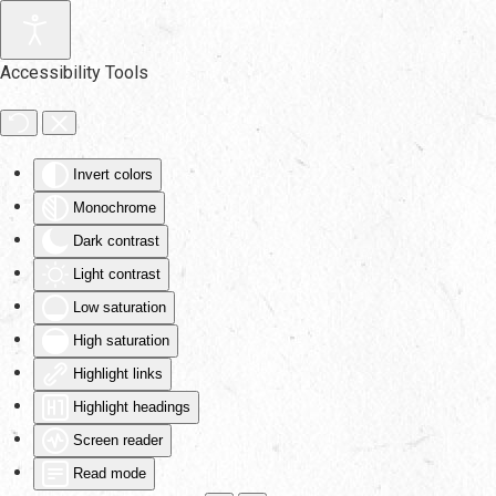
Skip to main content
Accessibility Tools
Invert colors
Monochrome
Dark contrast
Light contrast
Low saturation
High saturation
Highlight links
Highlight headings
Screen reader
Read mode