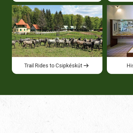
Trail Rides to Csipkéskút
Hi