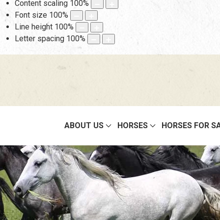
Content scaling
100
%
Font size
100
%
Line height
100
%
Letter spacing
100
%
ABOUT US
HORSES
HORSES FOR S