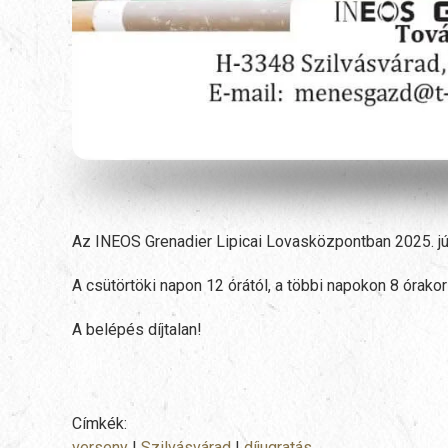
Az INEOS Grenadier Lipicai Lovasközpontban 2025. jún
A csütörtöki napon 12 órától, a többi napokon 8 órako
A belépés díjtalan!
Címkék:
verseny
|
Szilvásvárad
|
díjugratás