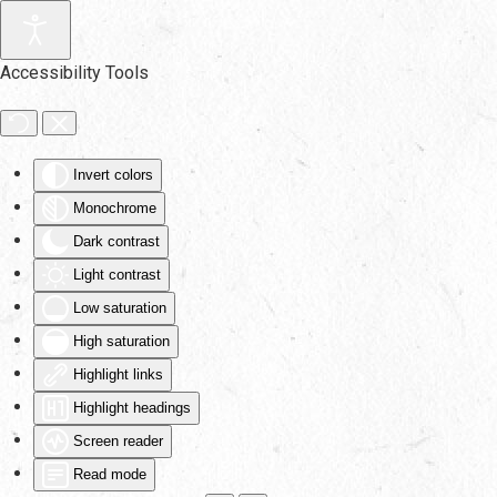
Skip to main content
Accessibility Tools
Invert colors
Monochrome
Dark contrast
Light contrast
Low saturation
High saturation
Highlight links
Highlight headings
Screen reader
Read mode