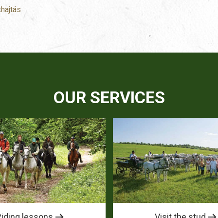
thajtás
OUR SERVICES
Riding lessons
Visit the stud