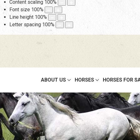
Content scaling
100
%
Font size
100
%
Line height
100
%
Letter spacing
100
%
ABOUT US
HORSES
HORSES FOR S