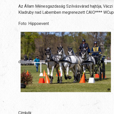
Az Állam Ménesgazdaság Szilvásvárad hajtója, Váczi 
Kladruby nad Labemben megrenezett CAIO**** WCupQ
Foto: Hippoevent
d
Címkék: