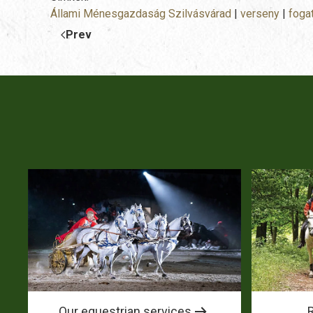
Állami Ménesgazdaság Szilvásvárad
|
verseny
|
foga
Prev
Our equestrian services