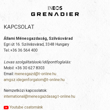
KAPCSOLAT
Állami Ménesgazdaság, Szilvásvárad
Egri út 16. Szilvásvárad, 3348 Hungary
Tel.:+36 36 564 400
Lovas szolgáltatások/időpontfoglalás:
Mobil: +36 30 627 8303
Email:
menesgazd@t-online.hu
amgsz.idegenforgalom@t-online.hu
Nemzetközi kapcsolatok:
international@menesgazdasag.t-online.hu
Youtube csatornánk