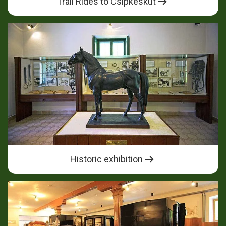
Trail Rides to Csipkéskút
Historic exhibition