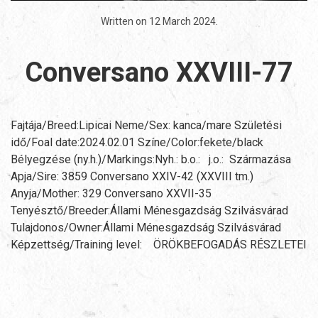
Written on
12 March 2024
.
Conversano XXVIII-77
Fajtája/Breed:Lipicai Neme/Sex: kanca/mare Születési
idő/Foal date:2024.02.01 Színe/Color:fekete/black
Bélyegzése (ny.h.)/Markings:Nyh.: b.o.: j.o.: Származása
Apja/Sire: 3859 Conversano XXIV-42 (XXVIII tm.)
Anyja/Mother: 329 Conversano XXVII-35
Tenyésztő/Breeder:Állami Ménesgazdság Szilvásvárad
Tulajdonos/Owner:Állami Ménesgazdság Szilvásvárad
Képzettség/Training level: ÖRÖKBEFOGADÁS RÉSZLETEI