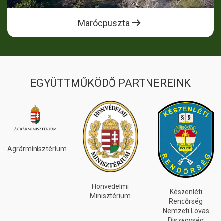
Marócpuszta
EGYÜTTMŰKÖDŐ PARTNEREINK
INEOS
GRENADIER
Honvédelmi
Készenléti
Minisztérium
Rendőrség
Nemzeti Lovas
Diszegység