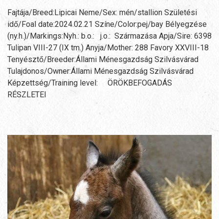
Fajtája/Breed:Lipicai Neme/Sex: mén/stallion Születési
idő/Foal date:2024.02.21 Színe/Color:pej/bay Bélyegzése
(ny.h.)/Markings:Nyh.: b.o.: j.o.: Származása Apja/Sire: 6398
Tulipan VIII-27 (IX tm.) Anyja/Mother: 288 Favory XXVIII-18
Tenyésztő/Breeder:Állami Ménesgazdság Szilvásvárad
Tulajdonos/Owner:Állami Ménesgazdság Szilvásvárad
Képzettség/Training level: ÖRÖKBEFOGADÁS
RÉSZLETEI