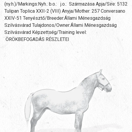
(ny.h.)/Markings:Nyh.: b.o.: j.o.: Származása Apja/Sire: 5132
Tulipan Toplica XXII-2 (VIII) Anyja/Mother: 257 Conversano
XXIV-51 Tenyésztő/Breeder:Állami Ménesgazdság
Szilvásvárad Tulajdonos/Owner:Állami Ménesgazdság
Szilvásvárad Képzettség/Training level:
ÖRÖKBEFOGADÁS RÉSZLETEI