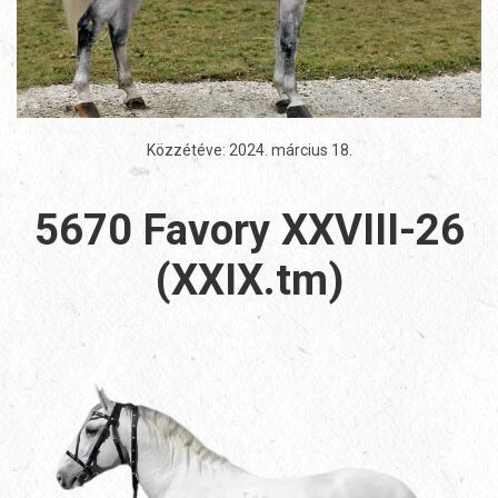
Közzétéve:
2024. március 18
.
5670 Favory XXVIII-26
(XXIX.tm)