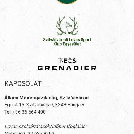
KAPCSOLAT
Állami Ménesgazdaság, Szilvásvárad
Egri út 16. Szilvásvárad, 3348 Hungary
Tel.:+36 36 564 400
Lovas szolgáltatások/időpontfoglalás:
Mobil: +36 30 627 8303