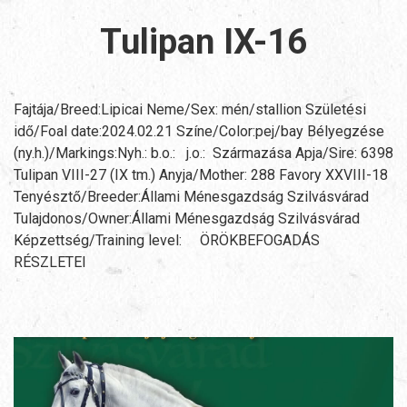
Tulipan IX-16
Fajtája/Breed:Lipicai Neme/Sex: mén/stallion Születési
idő/Foal date:2024.02.21 Színe/Color:pej/bay Bélyegzése
(ny.h.)/Markings:Nyh.: b.o.: j.o.: Származása Apja/Sire: 6398
Tulipan VIII-27 (IX tm.) Anyja/Mother: 288 Favory XXVIII-18
Tenyésztő/Breeder:Állami Ménesgazdság Szilvásvárad
Tulajdonos/Owner:Állami Ménesgazdság Szilvásvárad
Képzettség/Training level: ÖRÖKBEFOGADÁS
RÉSZLETEI