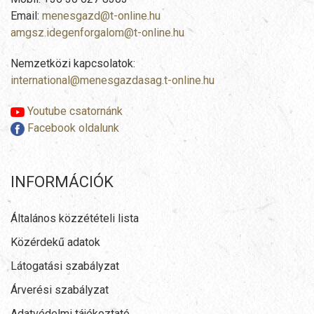
Email:
menesgazd@t-online.hu
amgsz.idegenforgalom@t-online.hu
Nemzetközi kapcsolatok:
international@menesgazdasag.t-online.hu
Youtube csatornánk
Facebook oldalunk
INFORMÁCIÓK
Általános közzétételi lista
Közérdekű adatok
Látogatási szabályzat
Árverési szabályzat
Adatvédelmi tájékoztató