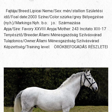
Fajtája/Breed:Lipicai Neme/Sex: mén/stallion Születési
idő/Foal date:2003 Színe/Color:szürke/grey Bélyegzése
(ny.h.)/Markings:Nyh.: b.o.: j.o.: Származása
Apja/Sire: Favory XXVIII Anyja/Mother: 243 Incitato XIII-17
Tenyésztő/Breeder:Állami Ménesgazdság Szilvásvárad
Tulajdonos/Owner:Állami Ménesgazdság Szilvásvárad
Képzettség/Training level: ÖRÖKBEFOGADÁS RÉSZLETEI