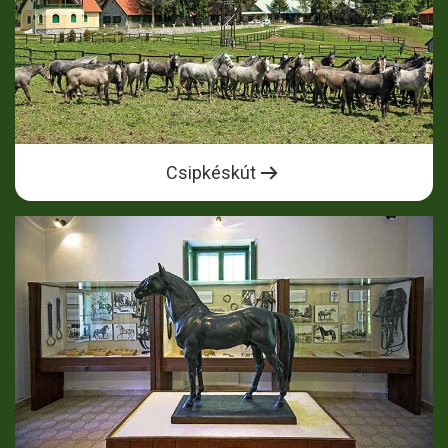
Csipkéskút