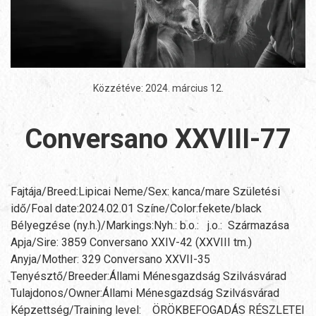
Közzétéve:
2024. március 12
.
Conversano XXVIII-77
Fajtája/Breed:Lipicai Neme/Sex: kanca/mare Születési
idő/Foal date:2024.02.01 Színe/Color:fekete/black
Bélyegzése (ny.h.)/Markings:Nyh.: b.o.: j.o.: Származása
Apja/Sire: 3859 Conversano XXIV-42 (XXVIII tm.)
Anyja/Mother: 329 Conversano XXVII-35
Tenyésztő/Breeder:Állami Ménesgazdság Szilvásvárad
Tulajdonos/Owner:Állami Ménesgazdság Szilvásvárad
Képzettség/Training level: ÖRÖKBEFOGADÁS RÉSZLETEI