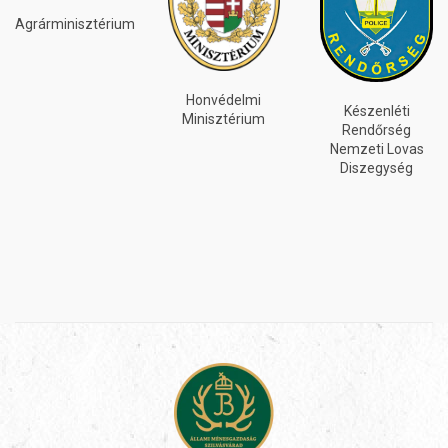
INEOS
GRENADIER
Honvédelmi
Készenléti
Minisztérium
Rendőrség
Nemzeti Lovas
Diszegység