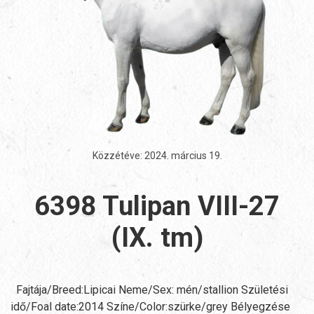
Közzétéve:
2024. március 19
.
6398 Tulipan VIII-27
(IX. tm)
Fajtája/Breed:Lipicai Neme/Sex: mén/stallion Születési
idő/Foal date:2014 Színe/Color:szürke/grey Bélyegzése