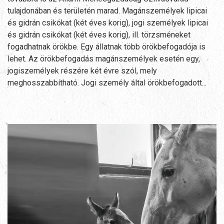
tulajdonában és területén marad. Magánszemélyek lipicai
és gidrán csikókat (két éves korig), jogi személyek lipicai
és gidrán csikókat (két éves korig), ill. törzsméneket
fogadhatnak örökbe. Egy állatnak több örökbefogadója is
lehet. Az örökbefogadás magánszemélyek esetén egy,
jogiszemélyek részére két évre szól, mely
meghosszabbítható. Jogi személy által örökbefogadott...