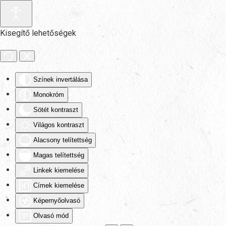
Fő tartalom átugrása
Kisegítő lehetőségek
Színek invertálása
Monokróm
Sötét kontraszt
Világos kontraszt
Alacsony telítettség
Magas telítettség
Linkek kiemelése
Címek kiemelése
Képernyőolvasó
Olvasó mód