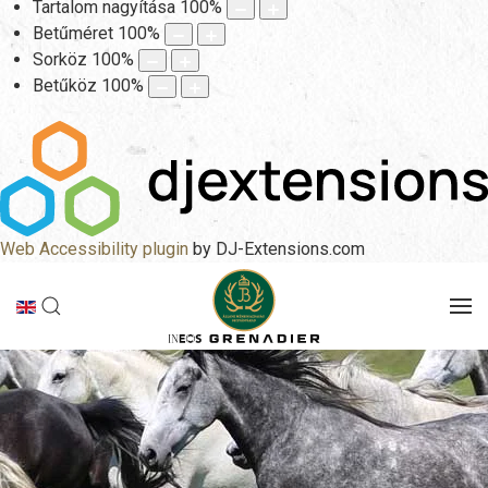
Tartalom nagyítása
100
%
Betűméret
100
%
Sorköz
100
%
Betűköz
100
%
Web Accessibility plugin
by DJ-Extensions.com