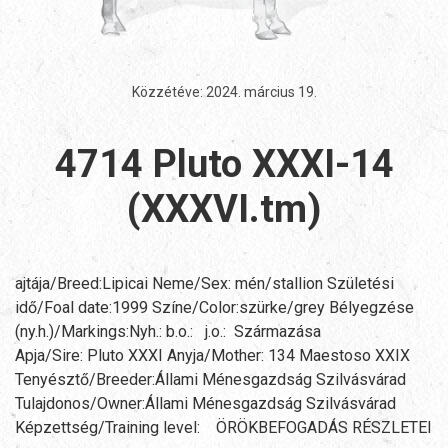
Közzétéve:
2024. március 19
.
4714 Pluto XXXI-14
(XXXVI.tm)
ajtája/Breed:Lipicai Neme/Sex: mén/stallion Születési
idő/Foal date:1999 Színe/Color:szürke/grey Bélyegzése
(ny.h.)/Markings:Nyh.: b.o.: j.o.: Származása
Apja/Sire: Pluto XXXI Anyja/Mother: 134 Maestoso XXIX
Tenyésztő/Breeder:Állami Ménesgazdság Szilvásvárad
Tulajdonos/Owner:Állami Ménesgazdság Szilvásvárad
Képzettség/Training level: ÖRÖKBEFOGADÁS RÉSZLETEI