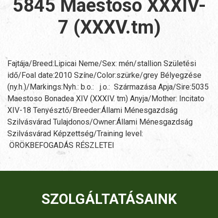
5845 Maestoso XXXIV-
7 (XXXV.tm)
Fajtája/Breed:Lipicai Neme/Sex: mén/stallion Születési
idő/Foal date:2010 Színe/Color:szürke/grey Bélyegzése
(ny.h.)/Markings:Nyh.: b.o.: j.o.: Származása Apja/Sire:5035
Maestoso Bonadea XIV (XXXIV. tm) Anyja/Mother: Incitato
XIV-18 Tenyésztő/Breeder:Állami Ménesgazdság
Szilvásvárad Tulajdonos/Owner:Állami Ménesgazdság
Szilvásvárad Képzettség/Training level:
ÖRÖKBEFOGADÁS RÉSZLETEI
SZOLGÁLTATÁSAINK