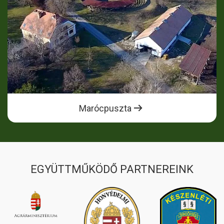
Marócpuszta
EGYÜTTMŰKÖDŐ PARTNEREINK