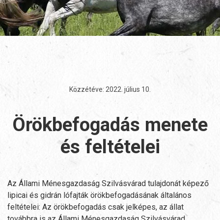
Közzétéve:
2022. július 10
.
Örökbefogadás menete
és feltételei
Az Állami Ménesgazdaság Szilvásvárad tulajdonát képező
lipicai és gidrán lófajták örökbefogadásának általános
feltételei: Az örökbefogadás csak jelképes, az állat
továbbra is az Állami Ménesgazdaság Szilvásvárad