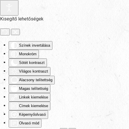
Fő tartalom átugrása
Kisegítő lehetőségek
Színek invertálása
Monokróm
Sötét kontraszt
Világos kontraszt
Alacsony telítettség
Magas telítettség
Linkek kiemelése
Címek kiemelése
Képernyőolvasó
Olvasó mód