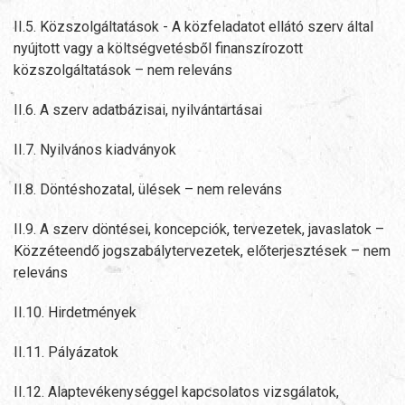
II.5. Közszolgáltatások - A közfeladatot ellátó szerv által
nyújtott vagy a költségvetésből finanszírozott
közszolgáltatások – nem releváns
II.6. A szerv adatbázisai, nyilvántartásai
II.7. Nyilvános kiadványok
II.8. Döntéshozatal, ülések – nem releváns
II.9. A szerv döntései, koncepciók, tervezetek, javaslatok –
Közzéteendő jogszabálytervezetek, előterjesztések – nem
releváns
II.10. Hirdetmények
II.11. Pályázatok
II.12. Alaptevékenységgel kapcsolatos vizsgálatok,