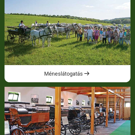
Méneslátogatás