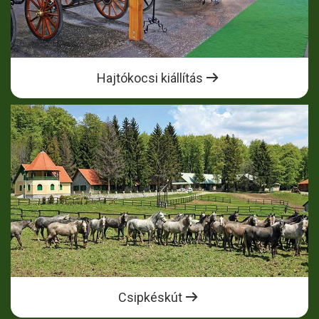
Hajtókocsi kiállítás
Csipkéskút