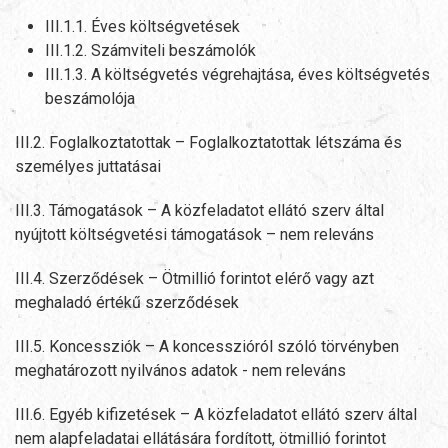
III.1.1. Éves költségvetések
III.1.2. Számviteli beszámolók
III.1.3. A költségvetés végrehajtása, éves költségvetés
beszámolója
III.2. Foglalkoztatottak – Foglalkoztatottak létszáma és
személyes juttatásai
III.3. Támogatások – A közfeladatot ellátó szerv által
nyújtott költségvetési támogatások – nem releváns
III.4. Szerződések – Ötmillió forintot elérő vagy azt
meghaladó értékű szerződések
III.5. Koncessziók – A koncesszióról szóló törvényben
meghatározott nyilvános adatok - nem releváns
III.6. Egyéb kifizetések – A közfeladatot ellátó szerv által
nem alapfeladatai ellátására fordított, ötmillió forintot