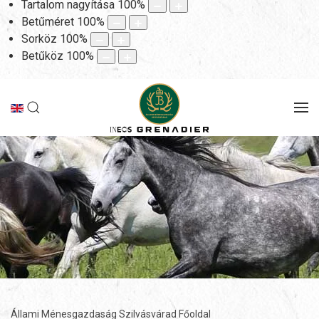
Tartalom nagyítása
100
%
Betűméret
100
%
Sorköz
100
%
Betűköz
100
%
Állami Ménesgazdaság Szilvásvárad Főoldal