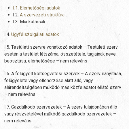
I.1. Elérhetőségi adatok
I.2.
A szervezeti struktúra
I.3. Munkatársak
I.4.
Ügyfélszolgálati adatok
I.5. Testületi szervre vonatkozó adatok – Testületi szerv
esetén a testület létszáma, összetétele, tagjainak neve,
beosztása, elérhetősége – nem releváns
I.6. A felügyelt költségvetési szervek – A szerv irányítása,
felügyelete vagy ellenőrzése alatt álló, vagy
alárendeltségében működő más közfeladatot ellátó szerv
– nem releváns
I.7. Gazdálkodó szervezetek – A szerv tulajdonában álló
vagy részvételével működő gazdálkodó szervezetek –
nem releváns