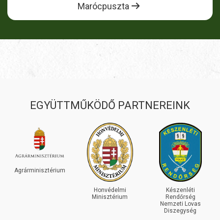
Marócpuszta
EGYÜTTMŰKÖDŐ PARTNEREINK
INEOS
GRENADIER
Honvédelmi
Készenléti
Minisztérium
Rendőrség
Nemzeti Lovas
Diszegység