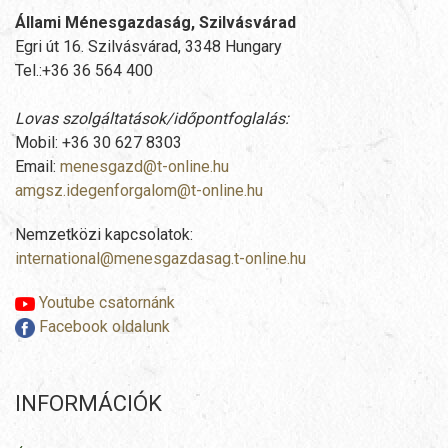
Állami Ménesgazdaság, Szilvásvárad
Egri út 16. Szilvásvárad, 3348 Hungary
Tel.:+36 36 564 400
Lovas szolgáltatások/időpontfoglalás:
Mobil: +36 30 627 8303
Email:
menesgazd@t-online.hu
amgsz.idegenforgalom@t-online.hu
Nemzetközi kapcsolatok:
international@menesgazdasag.t-online.hu
Youtube csatornánk
Facebook oldalunk
INFORMÁCIÓK