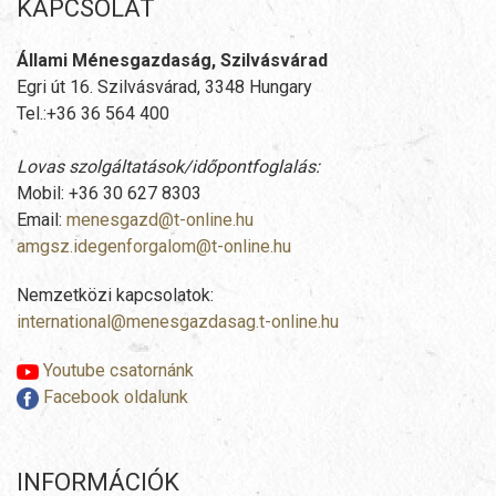
KAPCSOLAT
Állami Ménesgazdaság, Szilvásvárad
Egri út 16. Szilvásvárad, 3348 Hungary
Tel.:+36 36 564 400
Lovas szolgáltatások/időpontfoglalás:
Mobil: +36 30 627 8303
Email:
menesgazd@t-online.hu
amgsz.idegenforgalom@t-online.hu
Nemzetközi kapcsolatok:
international@menesgazdasag.t-online.hu
Youtube csatornánk
Facebook oldalunk
INFORMÁCIÓK