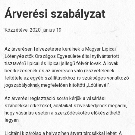
Árverési szabályzat
Közzétéve:
2020. június 19
Az árverésen felvezetésre kerülnek a Magyar Lipicai
Lótenyésztők Országos Egyesülete által nyilvántartott
tisztavérű lipicai és lipicai jellegű félvér lovak. A lovak
beérkezésének és az árverésen való részvételének
feltétele az egyéb szállításokhoz is szükséges vonatkozó
jogszabályoknak megfelelően kitöltött „Lóútlevél”.
Az árverési regisztráció során kérjük a vásárlási
szándékkal érkezőket, adataikat szíveskedjenek megadni,
hogy vásárlás esetén a szerződéskötés előkészíthető
legyen.
Licitálni kizárólag a helyszínen átvett tárcsákkal lehet. A