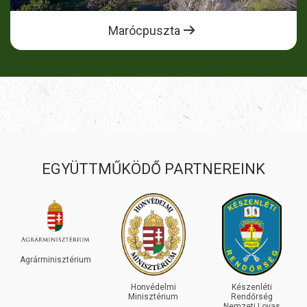
Marócpuszta
EGYÜTTMŰKÖDŐ PARTNEREINK
INEOS
GRENADIER
Honvédelmi
Készenléti
Minisztérium
Rendőrség
Nemzeti Lovas