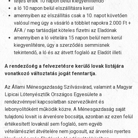
teljes érték 10 napon belül kiegyenlítendő
a ló 10 napon belül elszállításra kerül
amennyiben az elszállítás csak a 10. napot követően
valósul meg úgy a vásárló a többlet napokra 2.000 Ft +
ÁFA / nap tartásdíjat köteles fizetni az Eladónak
amennyiben a ló vételára 15 napon belül nem kerül
kiegyenlítésre, úgy a szerződés semmisnek
tekintendő, a ló és az átvett foglaló az Eladót illeti.
A rendezőség a felvezetésre kerülő lovak listájára
vonatkozó változtatás jogát fenntartja.
Az Állami Ménesgazdaság Szilvásvárad, valamint a Magyar
Lipicai Lótenyésztők Országos Egyesülete a
rendezvénnyel kapcsolatban szervezőként és
lebonyolítóként működik közre. A Ménesgazdaság saját
tulajdonú lovait is árverésre bocsátja, azonban az ezen felül
értékesített lovaknál sem foglaló, sem egyéb
vételárrészlet átvételére nem jogosult, az árverési nyertes