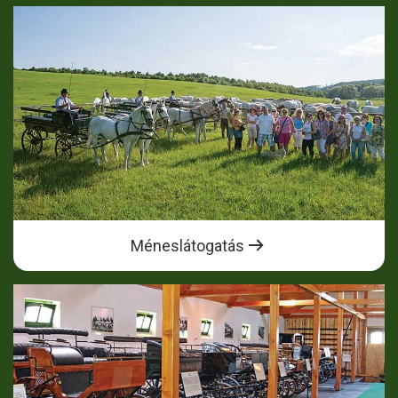
Méneslátogatás