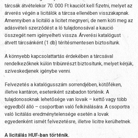
tárcsák átvételekor 70. 000 Ft kauciót kell fizetni, melyet az
árverés végén a licitálók a tárcsa ellenében visszakapnak.
Amennyiben a licitáló a licitet megnyeri, de nem köti meg az
adásvételi szerződést a ló tulajdonosával a kaució
összegét nem igényelheti vissza. Árverési katalógust
átvett tárcsánként (1 db) térítésmentesen biztosítunk.
A könnyebb kapcsolattartás érdekében a tárcsával
rendelkezőknek külön tribünrészt biztosítunk, melyet kérjük,
szíveskedjenek igénybe venni.
Felvezetés a katalógusszám sorrendjében, kötőféken,
illetve kantáron, esetenként szabadon történik. A
tulajdonosoknak lehetősége van lovaik – kettő vagy több
egyedből álló – csoportban való felkínálására. A csoportra
való licitálás eredménytelensége esetén a lovak
egyedenként ismét felvezetésre, illetve licitre kerülhetnek.
A licitálás HUF-ban történik.