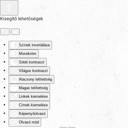
Fő tartalom átugrása
Kisegítő lehetőségek
Színek invertálása
Monokróm
Sötét kontraszt
Világos kontraszt
Alacsony telítettség
Magas telítettség
Linkek kiemelése
Címek kiemelése
Képernyőolvasó
Olvasó mód