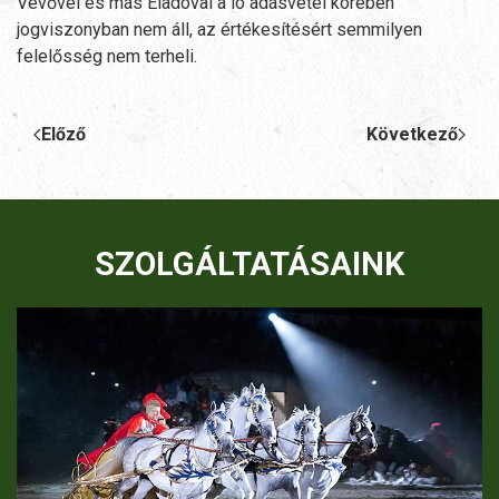
Vevővel és más Eladóval a ló adásvétel körében
jogviszonyban nem áll, az értékesítésért semmilyen
felelősség nem terheli.
Előző
Következő
SZOLGÁLTATÁSAINK