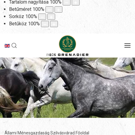
Tartalom nagyítása
100
%
Betűméret
100
%
Sorköz
100
%
Betűköz
100
%
Állami Ménesgazdaság Szilvásvárad Főoldal