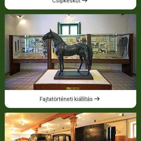
Csipkéskút
Fajtatörténeti kiállítás