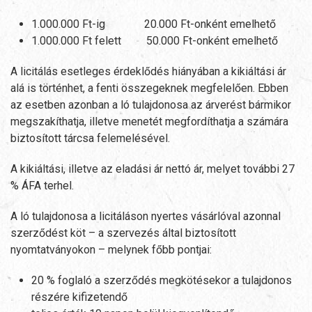
1.000.000 Ft-ig 20.000 Ft-onként emelhető
1.000.000 Ft felett 50.000 Ft-onként emelhető
A licitálás esetleges érdeklődés hiányában a kikiáltási ár
alá is történhet, a fenti összegeknek megfelelően. Ebben
az esetben azonban a ló tulajdonosa az árverést bármikor
megszakíthatja, illetve menetét megfordíthatja a számára
biztosított tárcsa felemelésével.
A kikiáltási, illetve az eladási ár nettó ár, melyet további 27
% ÁFA terhel.
A ló tulajdonosa a licitáláson nyertes vásárlóval azonnal
szerződést köt – a szervezés által biztosított
nyomtatványokon – melynek főbb pontjai:
20 % foglaló a szerződés megkötésekor a tulajdonos
részére kifizetendő