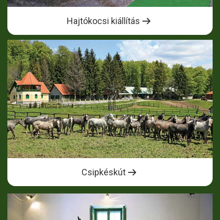
Hajtókocsi kiállítás
Csipkéskút