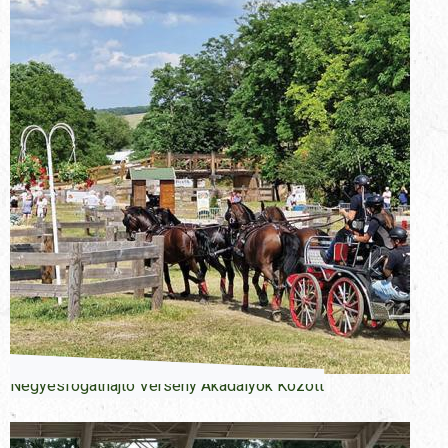
Négyesfogathajtó Verseny Akadályok Között