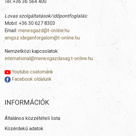
Tel.:+36 36 564 400
Lovas szolgáltatások/időpontfoglalás:
Mobil: +36 30 627 8303
Email:
menesgazd@t-online.hu
amgsz.idegenforgalom@t-online.hu
Nemzetközi kapcsolatok:
international@menesgazdasag.t-online.hu
Youtube csatornánk
Facebook oldalunk
INFORMÁCIÓK
Általános közzétételi lista
Közérdekű adatok