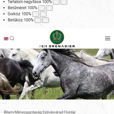
Tartalom nagyítása
100
%
Betűméret
100
%
Sorköz
100
%
Betűköz
100
%
Állami Ménesgazdaság Szilvásvárad Főoldal