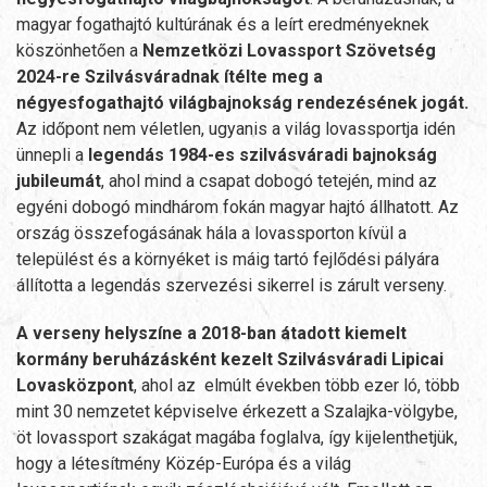
magyar fogathajtó kultúrának és a leírt eredményeknek
köszönhetően a
Nemzetközi Lovassport Szövetség
2024-re Szilvásváradnak ítélte meg a
négyesfogathajtó világbajnokság rendezésének jogát.
Az időpont nem véletlen, ugyanis a világ lovassportja idén
ünnepli a
legendás 1984-es szilvásváradi bajnokság
jubileumát
, ahol mind a csapat dobogó tetején, mind az
egyéni dobogó mindhárom fokán magyar hajtó állhatott. Az
ország összefogásának hála a lovassporton kívül a
települést és a környéket is máig tartó fejlődési pályára
állította a legendás szervezési sikerrel is zárult verseny.
A verseny helyszíne a 2018-ban átadott kiemelt
kormány beruházásként kezelt Szilvásváradi Lipicai
Lovasközpont
, ahol az elmúlt években több ezer ló, több
mint 30 nemzetet képviselve érkezett a Szalajka-völgybe,
öt lovassport szakágat magába foglalva, így kijelenthetjük,
hogy a létesítmény Közép-Európa és a világ