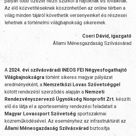
pályán több tízezer néző szurkol a hajtóknak és lovaiknak.
Az élő közvetítéseknek köszönhetően az online térben a
világ minden tájáról követhetik versenyeinket és részesei
lehetnek a történelmi világbajnokság sikereinek.
Cseri Dávid, igazgató
Állami Ménesgazdaság Szilvásvárad
A
2024. évi szilvásváradi INEOS FEI Négyesfogathajtó
Világbajnokságra
történt sikeres magyar pályázat
eredményeként, a
Nemzetközi Lovas Szövetséggel
kötött rendezési szerződés alapján a
Nemzeti
Rendezvényszervező Ügynökség Nonprofit Zrt.
készíti
elő és látja el a sportesemény rendezési feladatait a
Magyar Lovassport Szövetség
sportszakmai
közreműködésével. Az eseményhez az infrastruktúrát az
Állami Ménesgazdaság Szilvásvárad
biztosítja.