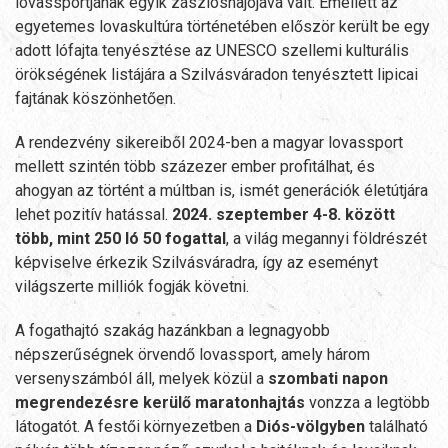
lovassportjának egyik zászlóshajójává vált. Emellett az
egyetemes lovaskultúra történetében először került be egy
adott lófajta tenyésztése az UNESCO szellemi kulturális
örökségének listájára a Szilvásváradon tenyésztett lipicai
fajtának köszönhetően.
A rendezvény sikereiből 2024-ben a magyar lovassport
mellett szintén több százezer ember profitálhat, és
ahogyan az történt a múltban is, ismét generációk életútjára
lehet pozitív hatással.
2024. szeptember 4-8. között
több, mint 250 ló 50 fogattal
, a világ megannyi földrészét
képviselve érkezik Szilvásváradra, így az eseményt
világszerte milliók fogják követni.
A fogathajtó szakág hazánkban a legnagyobb
népszerűségnek örvendő lovassport, amely három
versenyszámból áll, melyek közül a
szombati napon
megrendezésre kerülő maratonhajtás
vonzza a legtöbb
látogatót. A festői környezetben a
Diós-völgyben
található