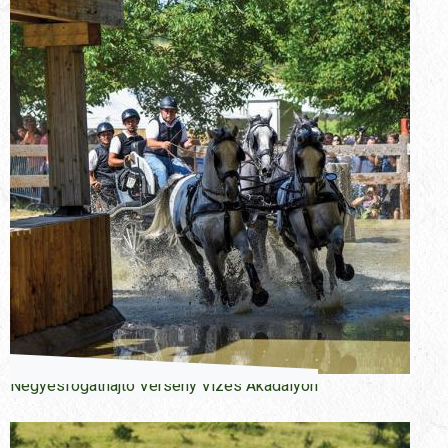
Négyesfogathajtó Verseny Vizes Akadályon