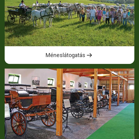
Méneslátogatás