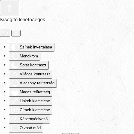
Fő tartalom átugrása
Kisegítő lehetőségek
Színek invertálása
Monokróm
Sötét kontraszt
Világos kontraszt
Alacsony telítettség
Magas telítettség
Linkek kiemelése
Címek kiemelése
Képernyőolvasó
Olvasó mód