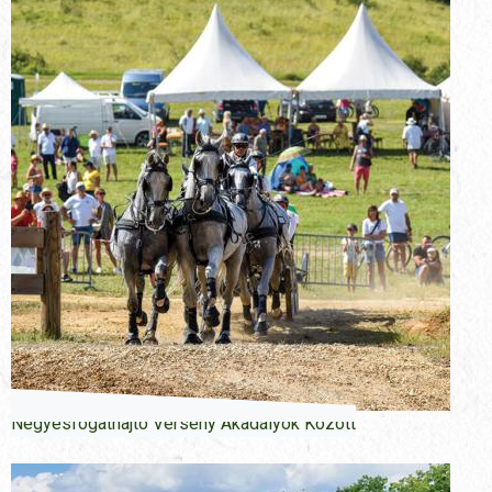
Négyesfogathajtó Verseny Akadályok Között