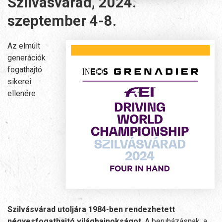
Szilvásvárad, 2024.
szeptember 4-8.
Az elmúlt
generációk
fogathajtó
sikerei
ellenére
Szilvásvárad utoljára 1984-ben rendezhetett
négyesfogathajtó világbajnokságot
. A beruházásnak, a