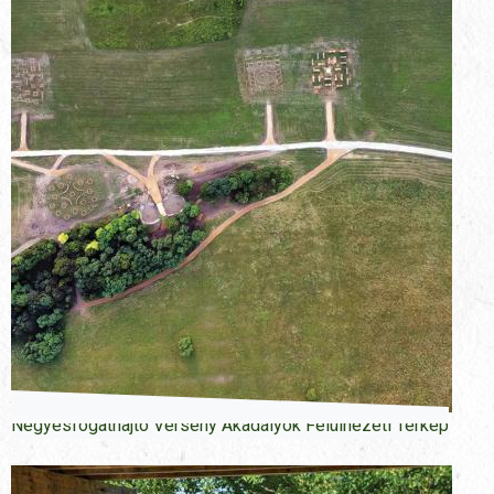
Négyesfogathajtó Verseny Akadályok Felülnézeti Térkép