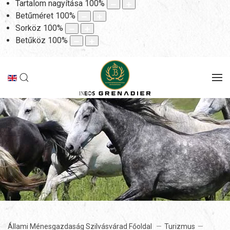
Tartalom nagyítása
100
%
Betűméret
100
%
Sorköz
100
%
Betűköz
100
%
Állami Ménesgazdaság Szilvásvárad Főoldal
Turizmus