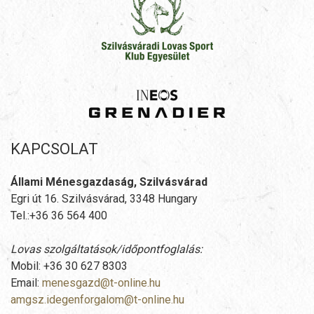
KAPCSOLAT
Állami Ménesgazdaság, Szilvásvárad
Egri út 16. Szilvásvárad, 3348 Hungary
Tel.:+36 36 564 400
Lovas szolgáltatások/időpontfoglalás:
Mobil: +36 30 627 8303
Email:
menesgazd@t-online.hu
amgsz.idegenforgalom@t-online.hu