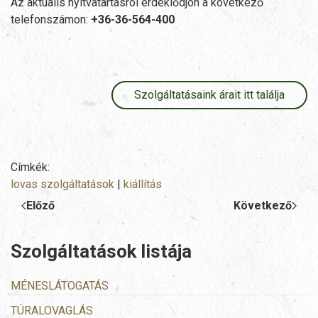
Az aktuális nyitvatartásról érdeklődjön a következő
telefonszámon:
+36-36-564-400
Szolgáltatásaink árait itt találja
Címkék:
lovas szolgáltatások
|
kiállítás
Előző
Következő
Szolgáltatások listája
MÉNESLÁTOGATÁS
TÚRALOVAGLÁS