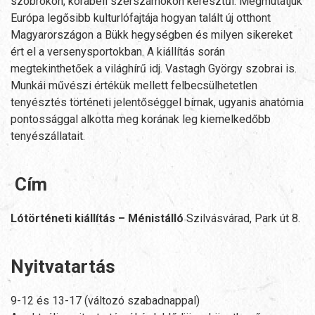
szobrokon, korabeli szerszámokon keresztűl. Megmutatjuk
Európa legősibb kulturlófajtája hogyan talált új otthont
Magyarországon a Bükk hegységben és milyen sikereket
ért el a versenysportokban. A kiállítás során
megtekinthetőek a világhírű idj. Vastagh György szobrai is.
Munkái művészi értékük mellett felbecsülhetetlen
tenyésztés történeti jelentőséggel bírnak, ugyanis anatómia
pontossággal alkotta meg korának leg kiemelkedőbb
tenyészállatait.
Cím
Lótörténeti kiállítás – Ménistálló
Szilvásvárad, Park út 8.
Nyitvatartás
9-12 és 13-17 (változó szabadnappal)