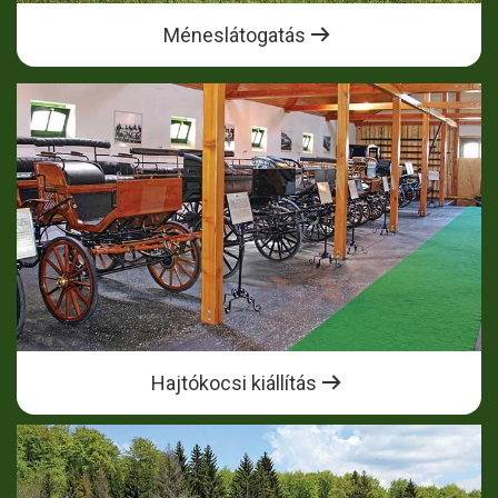
Méneslátogatás
Hajtókocsi kiállítás