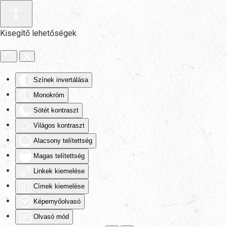
Fő tartalom átugrása
Kisegítő lehetőségek
Színek invertálása
Monokróm
Sötét kontraszt
Világos kontraszt
Alacsony telítettség
Magas telítettség
Linkek kiemelése
Címek kiemelése
Képernyőolvasó
Olvasó mód