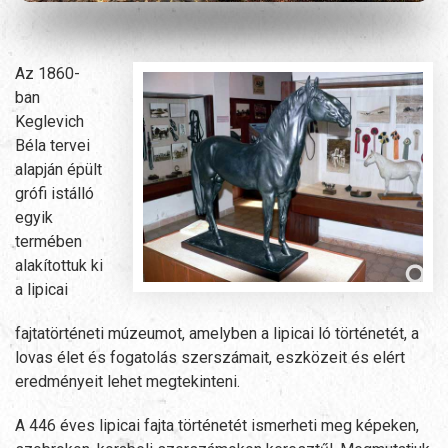
Az 1860-
ban
Keglevich
Béla tervei
alapján épült
grófi istálló
egyik
termében
alakítottuk ki
a lipicai
fajtatörténeti múzeumot, amelyben a lipicai ló történetét, a
lovas élet és fogatolás szerszámait, eszközeit és elért
eredményeit lehet megtekinteni.
A 446 éves lipicai fajta történetét ismerheti meg képeken,