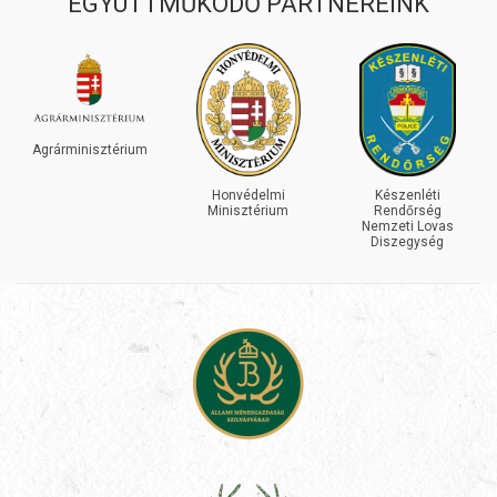
EGYÜTTMŰKÖDŐ PARTNEREINK
INEOS
GRENADI
sztérium
Honvédelmi
Készenléti
Minisztérium
Rendőrség
Nemzeti Lovas
Diszegység