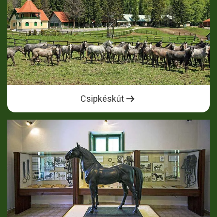
Csipkéskút