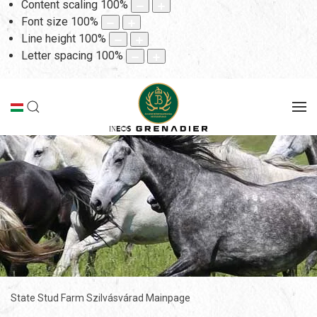
Content scaling
100
%
Font size
100
%
Line height
100
%
Letter spacing
100
%
State Stud Farm Szilvásvárad Mainpage