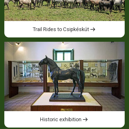
Trail Rides to Csipkéskút
Historic exhibition