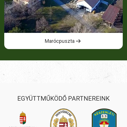
Marócpuszta
EGYÜTTMŰKÖDŐ PARTNEREINK