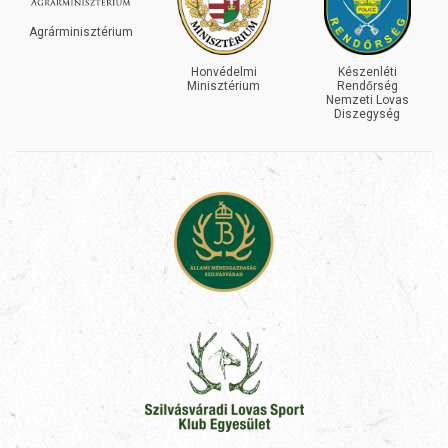
Agrárminisztérium
Honvédelmi
Készenléti
Minisztérium
Rendőrség
Nemzeti Lovas
Diszegység