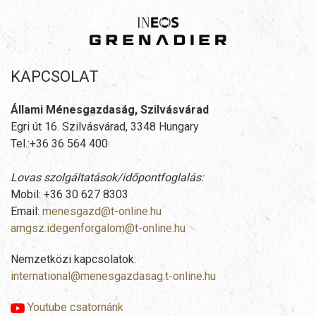
KAPCSOLAT
Állami Ménesgazdaság, Szilvásvárad
Egri út 16. Szilvásvárad, 3348 Hungary
Tel.:+36 36 564 400
Lovas szolgáltatások/időpontfoglalás:
Mobil: +36 30 627 8303
Email:
menesgazd@t-online.hu
amgsz.idegenforgalom@t-online.hu
Nemzetközi kapcsolatok:
international@menesgazdasag.t-online.hu
Youtube csatornánk