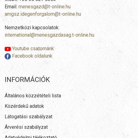
Email:
menesgazd@t-online.hu
amgsz.idegenforgalom@t-online.hu
Nemzetközi kapcsolatok:
international@menesgazdasag.t-online.hu
Youtube csatornánk
Facebook oldalunk
INFORMÁCIÓK
Általános közzétételi lista
Közérdekű adatok
Látogatási szabályzat
Árverési szabályzat
Adatvédelmi tájékoztató