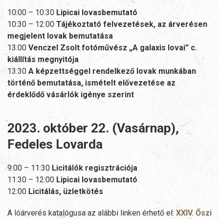
10:00 – 10:30
Lipicai lovasbemutató
10:30 – 12:00
Tájékoztató felvezetések, az árverésen
megjelent lovak bemutatása
13:00
Venczel Zsolt fotóművész „A galaxis lovai” c.
kiállítás megnyitója
13:30
A képzettséggel rendelkező lovak munkában
történő bemutatása, ismételt elővezetése az
érdeklődő vásárlók igénye szerint
2023. október 22. (Vasárnap),
Fedeles Lovarda
9:00 – 11:30
Licitálók regisztrációja
11:30 – 12:00
Lipicai lovasbemutató
12:00
Licitálás, üzletkötés
A lóárverés katalógusa az alábbi linken érhető el:
XXIV. Őszi