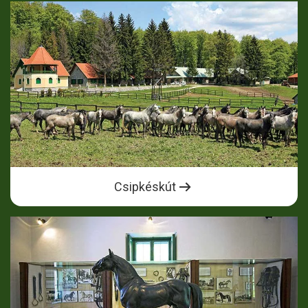
Csipkéskút