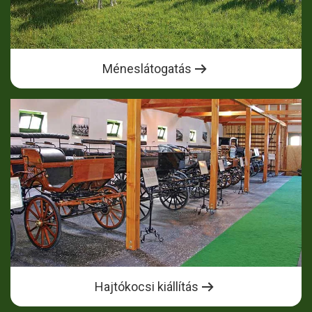
Méneslátogatás
Hajtókocsi kiállítás