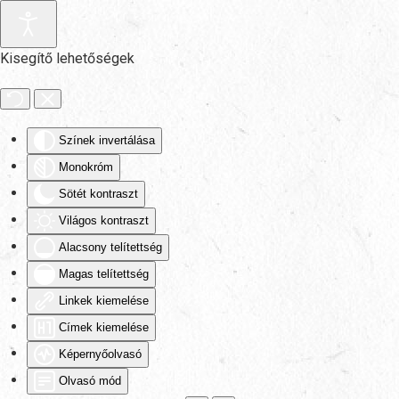
Fő tartalom átugrása
Kisegítő lehetőségek
Színek invertálása
Monokróm
Sötét kontraszt
Világos kontraszt
Alacsony telítettség
Magas telítettség
Linkek kiemelése
Címek kiemelése
Képernyőolvasó
Olvasó mód