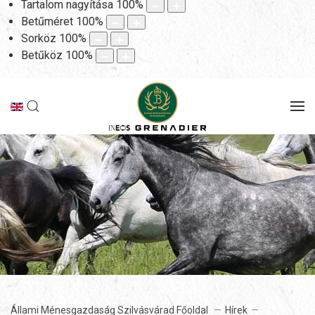
Tartalom nagyítása
100
%
Betűméret
100
%
Sorköz
100
%
Betűköz
100
%
Állami Ménesgazdaság Szilvásvárad Főoldal
Hírek