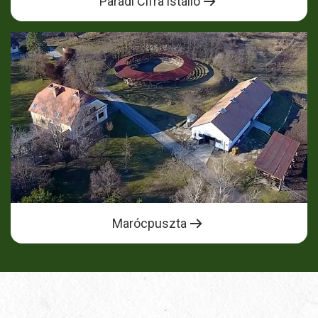
Parádi Cifra istálló
Marócpuszta