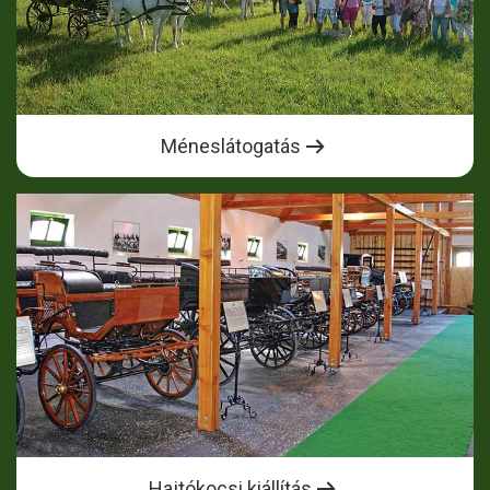
Méneslátogatás
Hajtókocsi kiállítás