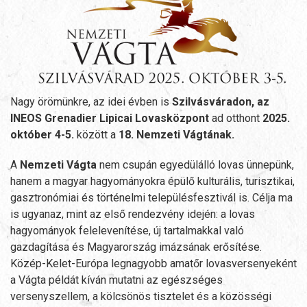
Nagy örömünkre, az idei évben is
Szilvásváradon, az
INEOS Grenadier Lipicai Lovasközpont
ad otthont
2025.
október 4-5.
között a
18. Nemzeti Vágtának.
A
Nemzeti Vágta
nem csupán egyedülálló lovas ünnepünk,
hanem a magyar hagyományokra épülő kulturális, turisztikai,
gasztronómiai és történelmi településfesztivál is. Célja ma
is ugyanaz, mint az első rendezvény idején: a lovas
hagyományok felelevenítése, új tartalmakkal való
gazdagítása és Magyarország imázsának erősítése.
Közép-Kelet-Európa legnagyobb amatőr lovasversenyeként
a Vágta példát kíván mutatni az egészséges
versenyszellem, a kölcsönös tisztelet és a közösségi