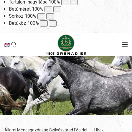
Tartalom nagyítása
100
%
Betűméret
100
%
Sorköz
100
%
Betűköz
100
%
Állami Ménesgazdaság Szilvásvárad Főoldal
Hírek