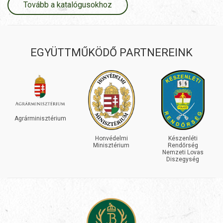
Tovább a katalógusokhoz
EGYÜTTMŰKÖDŐ PARTNEREINK
INEOS
GRENADIER
Honvédelmi
Készenléti
Minisztérium
Rendőrség
Nemzeti Lovas
Diszegység