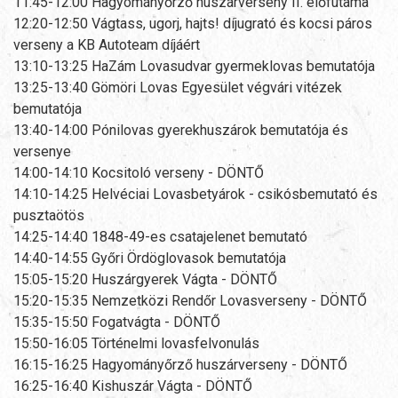
11:45-12:00 Hagyományőrző huszárverseny II. előfutama
12:20-12:50 Vágtass, ugorj, hajts! díjugrató és kocsi páros
verseny a KB Autoteam díjáért
13:10-13:25 HaZám Lovasudvar gyermeklovas bemutatója
13:25-13:40 Gömöri Lovas Egyesület végvári vitézek
bemutatója
13:40-14:00 Pónilovas gyerekhuszárok bemutatója és
versenye
14:00-14:10 Kocsitoló verseny - DÖNTŐ
14:10-14:25 Helvéciai Lovasbetyárok - csikósbemutató és
pusztaötös
14:25-14:40 1848-49-es csatajelenet bemutató
14:40-14:55 Győri Ördöglovasok bemutatója
15:05-15:20 Huszárgyerek Vágta - DÖNTŐ
15:20-15:35 Nemzetközi Rendőr Lovasverseny - DÖNTŐ
15:35-15:50 Fogatvágta - DÖNTŐ
15:50-16:05 Történelmi lovasfelvonulás
16:15-16:25 Hagyományőrző huszárverseny - DÖNTŐ
16:25-16:40 Kishuszár Vágta - DÖNTŐ