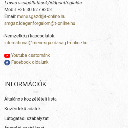
Lovas szolgáltatások/időpontfoglalás:
Mobil: +36 30 627 8303
Email:
menesgazd@t-online.hu
amgsz.idegenforgalom@t-online.hu
Nemzetközi kapcsolatok:
international@menesgazdasag.t-online.hu
Youtube csatornánk
Facebook oldalunk
INFORMÁCIÓK
Általános közzétételi lista
Közérdekű adatok
Látogatási szabályzat