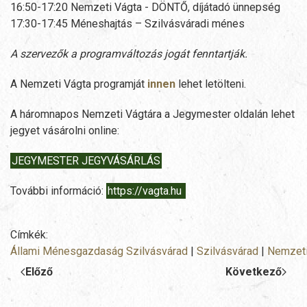
16:50-17:20 Nemzeti Vágta - DÖNTŐ, díjátadó ünnepség
17:30-17:45 Méneshajtás – Szilvásváradi ménes
A szervezők a programváltozás jogát fenntartják.
A Nemzeti Vágta programját
innen
lehet letölteni.
A háromnapos Nemzeti Vágtára a Jegymester oldalán lehet
jegyet vásárolni online:
JEGYMESTER JEGYVÁSÁRLÁS
További információ:
https://vagta.hu
Címkék:
Állami Ménesgazdaság Szilvásvárad
|
Szilvásvárad
|
Nemzeti
Előző
Következő