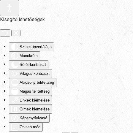
Fő tartalom átugrása
Kisegítő lehetőségek
Színek invertálása
Monokróm
Sötét kontraszt
Világos kontraszt
Alacsony telítettség
Magas telítettség
Linkek kiemelése
Címek kiemelése
Képernyőolvasó
Olvasó mód