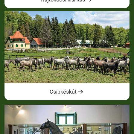
Csipkéskút