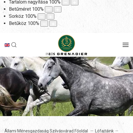
Tartalom nagyítása
100
%
Betűméret
100
%
Sorköz
100
%
Betűköz
100
%
Állami Ménesgazdaság Szilvásvárad Főoldal
Lófajtáink