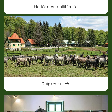
Hajtókocsi kiállítás
Csipkéskút