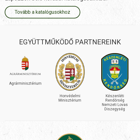
Tovább a katalógusokhoz
EGYÜTTMŰKÖDŐ PARTNEREINK
INEOS
GRENADIER
Honvédelmi
Készenléti
Minisztérium
Rendőrség
Nemzeti Lovas
Diszegység