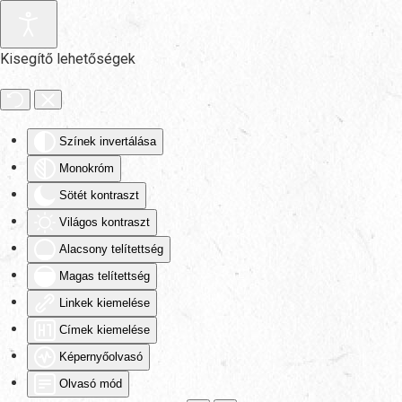
Fő tartalom átugrása
Kisegítő lehetőségek
Színek invertálása
Monokróm
Sötét kontraszt
Világos kontraszt
Alacsony telítettség
Magas telítettség
Linkek kiemelése
Címek kiemelése
Képernyőolvasó
Olvasó mód