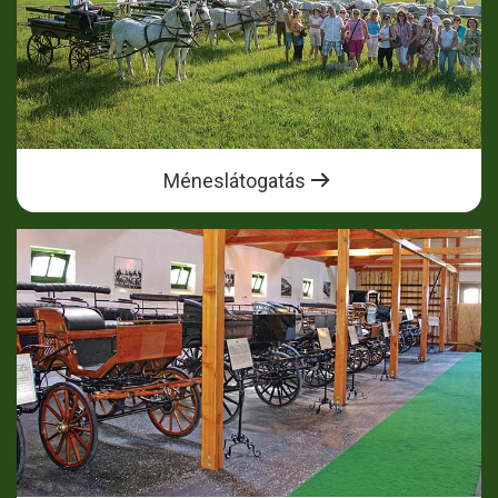
Méneslátogatás