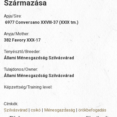
Származása
Apja/Sire:
6977 Conversano XXVIII-37 (XXIX tm.)
Anyja/Mother:
382 Favory XXX-17
Tenyésztő/Breeder:
Állami Ménesgazdság Szilvásvárad
Tulajdonos/Owner:
Állami Ménesgazdság Szilvásvárad
Képzettség/Training level:
Címkék:
Szilvásvárad
|
csikó
|
Ménesgazdaság
|
örökbefogadás