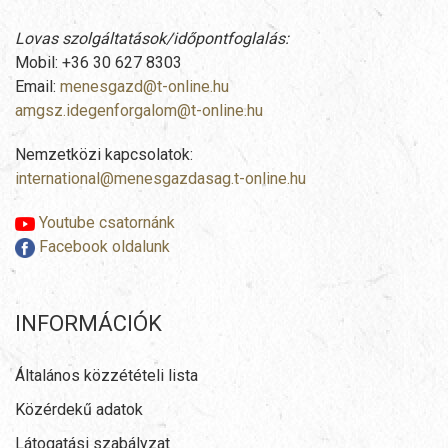
Lovas szolgáltatások/időpontfoglalás:
Mobil: +36 30 627 8303
Email:
menesgazd@t-online.hu
amgsz.idegenforgalom@t-online.hu
Nemzetközi kapcsolatok:
international@menesgazdasag.t-online.hu
Youtube csatornánk
Facebook oldalunk
INFORMÁCIÓK
Általános közzétételi lista
Közérdekű adatok
Látogatási szabályzat