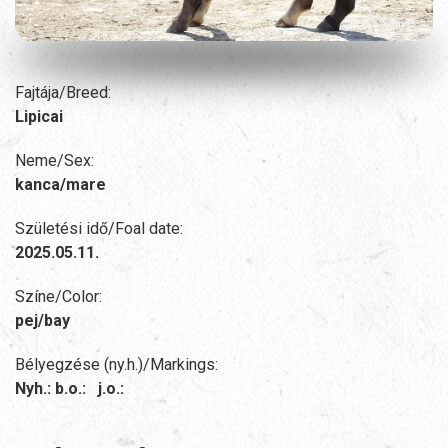
Fajtája/Breed:
Lipicai
Neme/Sex:
kanca/mare
Születési idő/Foal date:
2025.05.11.
Színe/Color:
pej/bay
Bélyegzése (ny.h.)/Markings:
Nyh.: b.o.: j.o.: